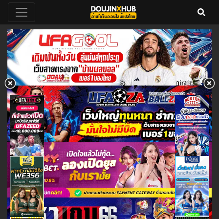
DoujinXHub อ่านโดจินวายแปลไทย
อ่านโดจินวายแปลไทย 18+ ฟรี คลัง
โดจินวาย โดจิน อัพเดทโดจินวายเรื่อง
ออนไลน์ฟรี 24 ชั่วโมง
ใหม่ทุกวัน โหลดโดจินโป๊ล่าสุด
ออนไลน์ doujin hentai yuri yaoi
thai แม่ลูก พี่น้อง ครอบครัว แย่งแฟน
NTR ดราม่า