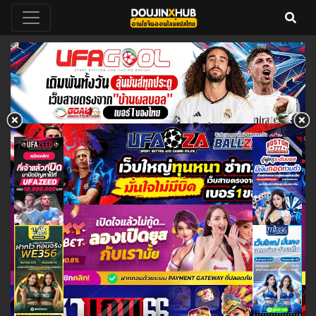
DoujinXHub อ่านโดจินวายแปลไทย
อ่านโดจินวายแปลไทย 18+ ฟรี คลัง
โดจินวาย โดจิน อัพเดทโดจินวายเรื่อง
ออนไลน์ฟรี 24 ชั่วโมง
ใหม่ทุกวัน โหลดโดจินโป๊ล่าสุด
ออนไลน์ doujin hentai yuri yaoi
thai แม่ลูก พี่น้อง ครอบครัว แย่งแฟน
NTR ดราม่า