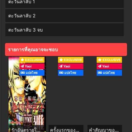
ตะวันลาลับ 1
ตะวันลาลับ 2
ตะวันลาลับ 3 จบ
รายการที่คุณอาจจะชอบ
EXCLUSIVE
EXCLUSIVE
EXCLUSIVE
Yaoi
Yaoi
Yaoi
แปลไทย
แปลไทย
แปลไทย
รักอันตรายในโลกสีเทา
ครั้งแรกของโครแกนหนุ่ม
คำสัญญาของยูจิ