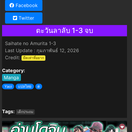
Facebook
Twitter
ตะวันลาลับ 1-3 จบ
Saihate no Amurita 1-3
Last Update : กุมภาพันธ์ 12, 2026
Credit:
มืดเท่าที่อยาก
Category:
Manga
Yaoi
แปลไทย
ต
Tags:
เด็กประถม