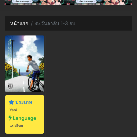
หน้าแรก
ตะวันลาลับ 1-3 จบ
ประเภท
Yaoi
Language
แปลไทย