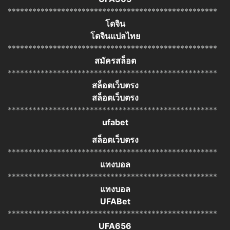
***************************************************
โดจิน
โดจินแปลไทย
***************************************************
สมัครสล็อต
***************************************************
สล็อตเว็บตรง
สล็อตเว็บตรง
***************************************************
ufabet
สล็อตเว็บตรง
***************************************************
แทงบอล
***************************************************
แทงบอล
UFABet
***************************************************
UFA656