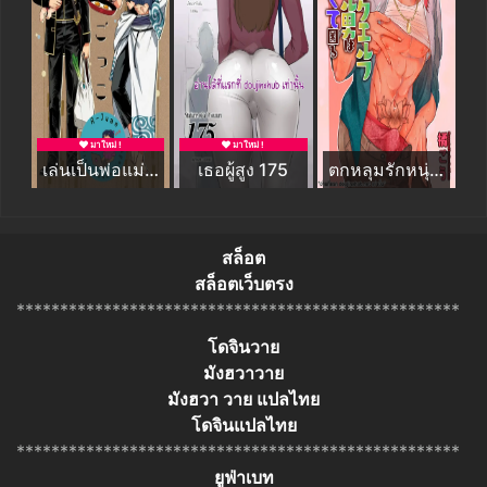
มาใหม่ !
มาใหม่ !
เล่นเป็นพ่อแม่ลูก
เธอผู้สูง 175
ตกหลุมรักหนุ่มข้างห้อง
สล็อต
สล็อตเว็บตรง
***************************************************
โดจินวาย
มังฮวาวาย
มังฮวา วาย แปลไทย
โดจินแปลไทย
***************************************************
ยูฟ่าเบท