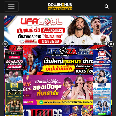
DoujinXHub อ่านโดจินวายแปลไทย
อ่านโดจินวายแปลไทย 18+ ฟรี คลัง
โดจินวาย โดจิน อัพเดทโดจินวายเรื่อง
ออนไลน์ฟรี 24 ชั่วโมง
ใหม่ทุกวัน โหลดโดจินโป๊ล่าสุด
ออนไลน์ doujin hentai yuri yaoi
thai แม่ลูก พี่น้อง ครอบครัว แย่งแฟน
NTR ดราม่า